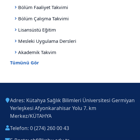
Bölüm Faaliyet Takvimi
Bölüm Çalışma Takvimi
Lisansüstü Eğitim
Mesleki Uygulama Dersleri
Akademik Takvim
Tümünü Gör
Adres: Kütahya Sağlık Bilimleri Üniversitesi Germiyan
Yerleşkesi Afyonkarahisar Yolu 7. km
Merkez/KÜTAHYA
Telefon: 0 (274) 260 00 43