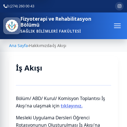
0 (274) 260 00 43
Fizyoterapi ve Rehabilitasyon
Bölümü
SAĞLIK BILIMLERI FAKÜLTESI
Ana Sayfa
›
Hakkımızda
›
İş Akışı
İş Akışı
Bölüm/ ABD/ Kurul/ Komisyon Toplantısı İş
Akışı'na ulaşmak için
tıklayınız.
Mesleki Uygulama Dersleri Öğrenci
Rotasyonunun Oluşturulması İş Akışı'na