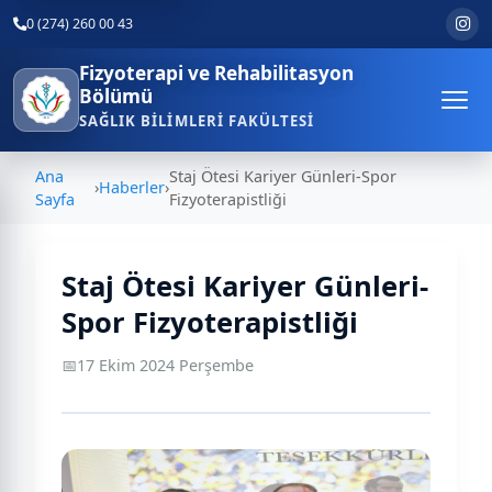
0 (274) 260 00 43
Fizyoterapi ve Rehabilitasyon
Bölümü
SAĞLIK BILIMLERI FAKÜLTESI
Ana
Staj Ötesi Kariyer Günleri-Spor
›
Haberler
›
Sayfa
Fizyoterapistliği
Staj Ötesi Kariyer Günleri-
Spor Fizyoterapistliği
📅
17 Ekim 2024 Perşembe